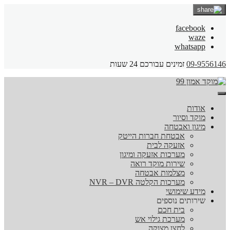
facebook
waze
whatsapp
09-9556146
זמינים עבורכם 24 שעות
אודות
מוקד וסיור
מיגון ואבטחה
אבטחת חברות הייטק
אזעקה לבית
מערכות אזעקה ומיגון
שירות מוקד רואה
מצלמות אבטחה
מערכות הקלטה NVR – DVR
מידע שימושי
שירותים נוספים
בית חכם
מערכת גילוי אש
לחצן מצוקה