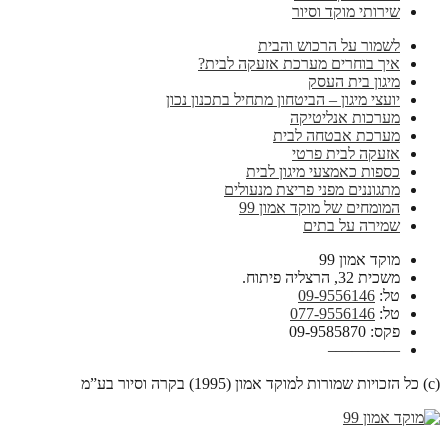
שירותי מוקד וסיור
לשמור על הרכוש והבית
איך בוחרים מערכת אזעקה לבית?
מיגון בית העסק
יועצי מיגון – הביטחון מתחיל בתכנון נכון
מערכות אנליטיקה
מערכת אבטחה לבית
אזעקה לבית פרטי
כספות כאמצעי מיגון לבית
מתגוננים מפני פריצת מנעולים
המומחים של מוקד אמון 99
שמירה על בתים
מוקד אמון 99
משכית 32, הרצליה פיתוח.
טל:
09-9556146
טל:
077-9556146
פקס: 09-9585870
————–
(c) כל הזכויות שמורות למוקד אמון (1995) בקרה וסיור בע”מ