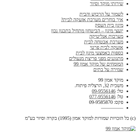
שירותי מוקד וסיור
לשמור על הרכוש והבית
איך בוחרים מערכת אזעקה לבית?
מיגון בית העסק
יועצי מיגון – הביטחון מתחיל בתכנון נכון
מערכות אנליטיקה
מערכת אבטחה לבית
אזעקה לבית פרטי
כספות כאמצעי מיגון לבית
מתגוננים מפני פריצת מנעולים
המומחים של מוקד אמון 99
שמירה על בתים
מוקד אמון 99
משכית 32, הרצליה פיתוח.
טל:
09-9556146
טל:
077-9556146
פקס: 09-9585870
————–
(c) כל הזכויות שמורות למוקד אמון (1995) בקרה וסיור בע”מ