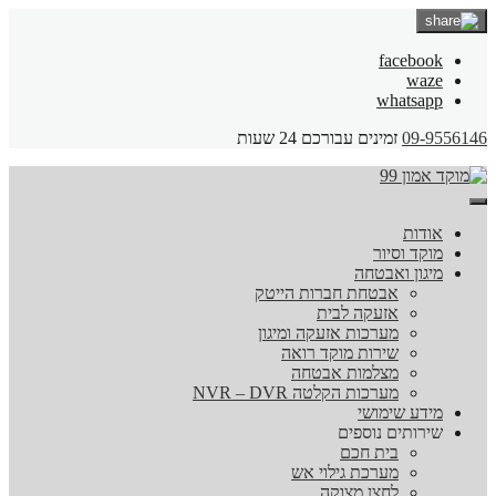
facebook
waze
whatsapp
09-9556146
זמינים עבורכם 24 שעות
אודות
מוקד וסיור
מיגון ואבטחה
אבטחת חברות הייטק
אזעקה לבית
מערכות אזעקה ומיגון
שירות מוקד רואה
מצלמות אבטחה
מערכות הקלטה NVR – DVR
מידע שימושי
שירותים נוספים
בית חכם
מערכת גילוי אש
לחצן מצוקה